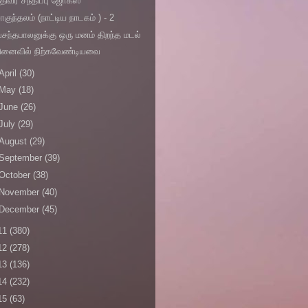
திவர் சந்திப்பு ஜோக்ஸ்
ாகுந்தலம் (நாட்டிய நாடகம் ) - 2
சந்தபாலனுக்கு ஒரு மனம் திறந்த மடல்
நினைவில் நிற்கவேண்டியவை
April
(30)
May
(18)
June
(26)
July
(29)
August
(29)
September
(39)
October
(38)
November
(40)
December
(45)
11
(380)
12
(278)
13
(136)
14
(232)
15
(63)