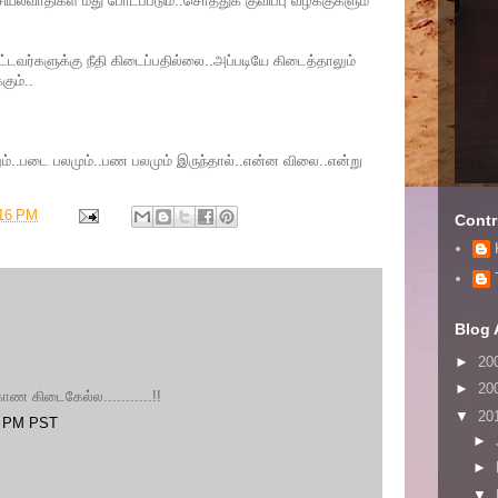
்வாதிகள் மீது போடப்படும்..சொத்துக் குவிப்பு வழக்குகளும்
ட்டவர்களுக்கு நீதி கிடைப்பதில்லை..அப்படியே கிடைத்தாலும்
கும்..
ும்..படை பலமும்..பண பலமும் இருந்தால்..என்ன விலை..என்று
16 PM
Contr
Blog 
►
20
►
20
காண கிடைகேல்ல...........!!
▼
20
00 PM PST
►
►
▼