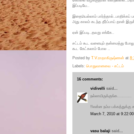
கொலை வழக்குதான் என்றில்லை..அரசியல
இப்படியே..
இதையெல்லாம் பார்த்தால்..பாதிக்கப் ப
அது காலம் கடந்த தீர்ப்பாய் தான் இருக்
ஏன் இப்படி..தவறு எங்கே..
சட்டம் கூட வளையும் தன்மைத்து போல
கூட கேட்கலாம் போல ..
Posted by
T.V.ராதாகிருஷ்ணன்
at
8:
Labels:
பொதுவானவை - சட்டம்
16 comments:
vidivelli
said...
நல்லாயிருக்குங்க............
!!என்ன நம்ம பக்கத்துக்கு 
March 7, 2010 at 9:22:
vasu balaji
said...