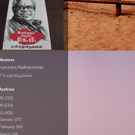
ibutors
Kanchana Radhakrishnan
T.V.ராதாகிருஷ்ணன்
Archive
08
(315)
09
(518)
10
(405)
January
(37)
February
(40)
March
(34)