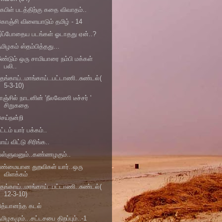
ேபிள் படத்திற்கு கதை விவாதம்..
ொஞ்சி விளையாடும் தமிழ் - 14
ப்போதைய படங்கள் ஓடாதது ஏன்..?
மிழகம் ஸ்தம்பித்தது...
ீண்டும் ஒரு சாமியாரை நம்பி மக்கள்
பலி..
ேங்காய்..மாங்காய்..பட்டாணி..சுண்டல்(
5-3-10)
ாஞ்சில் நாடனின் 'நீலவேணி டீச்சர் '
சிறுகதை
ெய்நன்றி
ட்டம் யார் பக்கம்..
ாய் விட்டு சிரிங்க..
வள்ளுவனும்..கண்ணழகும்..
ண்மையான துறவிகள் யார்..ஒரு
விளக்கம்
ேங்காய்..மாங்காய்..பட்டாணி..சுண்டல்(
12-3-10)
ித்யானந்த கடல்
மிழகமும்...சட்டசபை திறப்பும்..-1