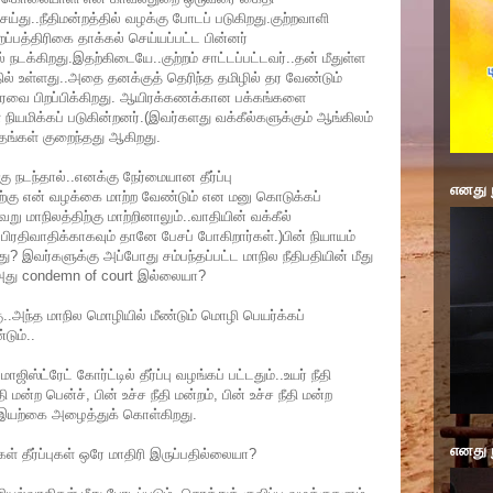
ய்து..நீதிமன்றத்தில் வழக்கு போடப் படுகிறது.குற்றவாளி
றப்பத்திரிகை தாக்கல் செய்யப்பட்ட பின்னர்
நடக்கிறது.இதற்கிடையே..குற்றம் சாட்டப்பட்டவர்..தன் மீதுள்ள
தில் உள்ளது..அதை தனக்குத் தெரிந்த தமிழில் தர வேண்டும்
்தரவை பிறப்பிக்கிறது. ஆயிரக்கணக்கான பக்கங்களை
நியமிக்கப் படுகின்றனர்.(இவர்களது வக்கீல்களுக்கும் ஆங்கிலம்
தங்கள் குறைந்தது ஆகிறது.
 நடந்தால்..எனக்கு நேர்மையான தீர்ப்பு
எனது 
்கு என் வழக்கை மாற்ற வேண்டும் என மனு கொடுக்கப்
ேறு மாநிலத்திற்கு மாற்றினாலும்..வாதியின் வக்கீல்
 பிரதிவாதிக்காகவும் தானே பேசப் போகிறார்கள்.)பின் நியாயம்
? இவர்களுக்கு அப்போது சம்பந்தப்பட்ட மாநில நீதிபதியின் மீது
 அது condemn of court இல்லையா?
ு..அந்த மாநில மொழியில் மீண்டும் மொழி பெயர்க்கப்
டும்..
ஸ்ட்ரேட் கோர்ட்டில் தீர்ப்பு வழங்கப் பட்டதும்..உயர் நீதி
தி மன்ற பென்ச், பின் உச்ச நீதி மன்றம், பின் உச்ச நீதி மன்ற
 இயற்கை அழைத்துக் கொள்கிறது.
எனது 
ிகள் தீர்ப்புகள் ஒரே மாதிரி இருப்பதில்லையா?