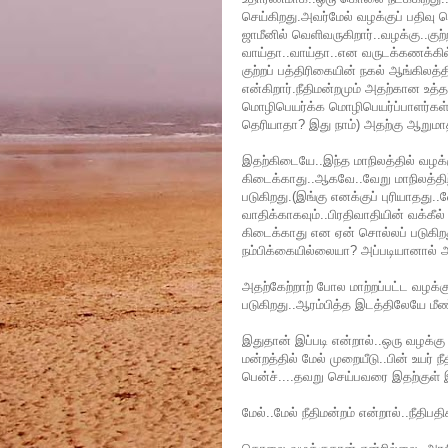
செய்கிறது.அவர்மேல் வழக்குப் பதிவு செ
ஜாமீனில் வெளிவருகிறார்..வழக்கு..குற்
வாய்தா..வாய்தா..என வருடக்கணக்கில் 
குற்றப் பத்திரிகையின் நகல் ஆங்கிலத்
என்கிறார்.நீதிமன்றமும் அதற்கான உத
மொழிபெயர்க்க மொழிபெயர்ப்பாளர்கள் 
தெரியாதா? இது நாம்) அதற்கு ஆறுமா
இதற்கிடையே..இந்த மாநிலத்தில் வழக்கு
கிடைக்காது..ஆகவே..வேறு மாநிலத்திற
படுகிறது.(இங்கு எனக்குப் புரியாதது..வ
வாதிக்காகவும்..பிரதிவாதியின் வக்கீல்
கிடைக்காது என ஏன் சொல்லப் படுகிறது
நம்பிக்கையில்லையா? அப்படியானால்
அதற்கேற்றாற் போல மாற்றப்பட்ட வழக்க
படுகிறது..ஆரம்பித்த இடத்திலேயே மீண்
இதுதான் இப்படி என்றால்..ஒரு வழக்கு மாஜி
மன்றத்தில் மேல் முறையீடு..பின் உயர் நீ
பென்ச்....தவறு செய்பவரை இதற்குள்
மேல்..மேல் நீதிமன்றம் என்றால்..நீதிபத