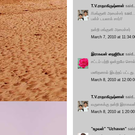
T.V.ராதாகிருஷ்ணன்
said..
//மங்குனி அமைச்சர் said..
பன்ச் டயலாக் சார்//
நன்றி மங்குனி அமைச்சர்
March 7, 2010 at 11:34
இராகவன் நைஜிரியா
said..
சட்டம் பற்றி ஒன்றுமே சொல
மனிதனால் இயற்றப் பட்டது.
March 8, 2010 at 12:00
T.V.ராதாகிருஷ்ணன்
said..
வருகைக்கு நன்றி இராகவன
March 8, 2010 at 1:20:
"உழவன்" "Uzhavan"
said