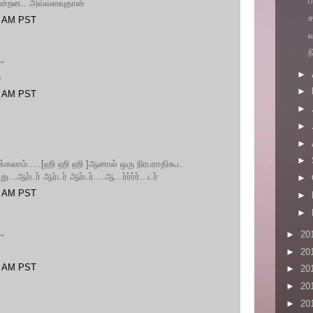
ப
கின்றன.. அவ்வளவுதான்
ச
00 AM PST
வ
.
►
n
►
00 AM PST
►
►
►
►
ிக்கலாம்.....[ஹி ஹி ஹி ]ஆனால் ஒரு நிரபராதிகூட
...ஆர்டர் ஆர்டர் ஆர்டர்....ஆ...ர்ர்ர்ர்...டர்
►
00 AM PST
►
►
.
►
20
►
20
00 AM PST
►
20
►
20
►
20