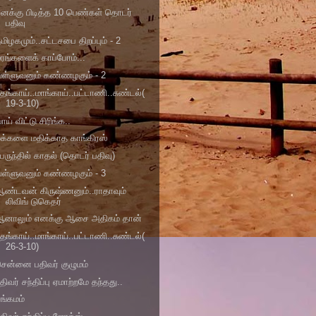
னக்கு பிடித்த 10 பெண்கள் தொடர்
பதிவு
மிழகமும்..சட்டசபை திறப்பும் - 2
ரங்களைக் காப்போம்...
வள்ளுவனும் கண்ணழகும் - 2
ேங்காய்..மாங்காய்..பட்டாணி..சுண்டல்(
19-3-10)
ாய் விட்டு சிரிங்க..
க்களை மதிக்காத காங்கிரஸ்
ேருந்தில் காதல் (தொடர் பதிவு)
வள்ளுவனும் கண்ணழகும் - 3
ண்டவன் கிருஷ்ணனும்..ராதாவும்
லிவிங் டுகெதர்
ஆனாலும் எனக்கு ஆசை அதிகம் தான்
ேங்காய்..மாங்காய்..பட்டாணி..சுண்டல்(
26-3-10)
ென்னை பதிவர் குழுமம்
திவர் சந்திப்பு ஏமாற்றமே தந்தது..
ங்கமம்