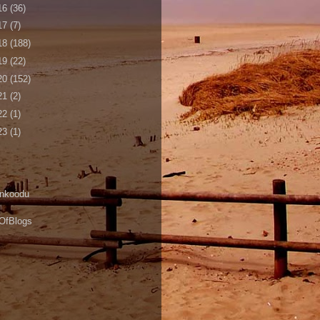
16
(36)
17
(7)
18
(188)
19
(22)
20
(152)
21
(2)
22
(1)
23
(1)