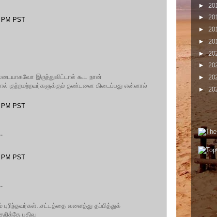
►
20
►
20
00 PM PST
►
20
►
20
►
20
►
20
டையாகவோ இருந்துவிட்டால் கூட நான்
►
20
் குற்றமற்றவர்களுக்கும் தண்டனை கிடைப்பது என்னால்
►
20
00 PM PST
.
00 PM PST
.
் புரிந்தவர்கள்..சட்டத்தை வளைத்து தப்பித்துக்
ுறித்தே பதிவு