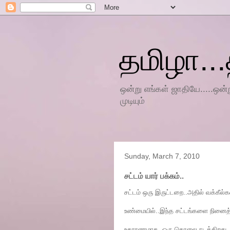
தமிழா...
ஒன்று எங்கள் ஜாதியே.....ஒன்று
முடியும்
Sunday, March 7, 2010
சட்டம் யார் பக்கம்..
சட்டம் ஒரு இருட்டறை..அதில் வக்கீல்
உண்மையில்..இந்த சட்டங்களை நினைத்தா
உதாரணமாக..ஒரு கொலை நடக்கிறது