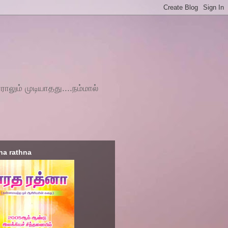
ராலும் முடியாதது....நம்மால்
ha rathna