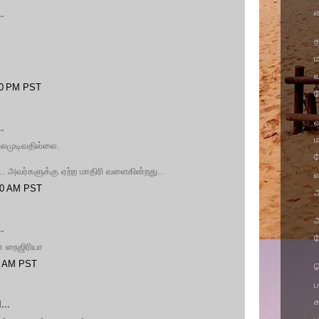
எ
.
.
த
ம
:00 PM PST
த
வ
.
ம
்லமுடிவதில்லை.
ப
.. அவர்களுக்கு ஏற்ற மாதிரி வளைகின்றது..
:00 AM PST
ஆ
.
த
் நைஜிரியா
00 AM PST
ச
ப
ச
...