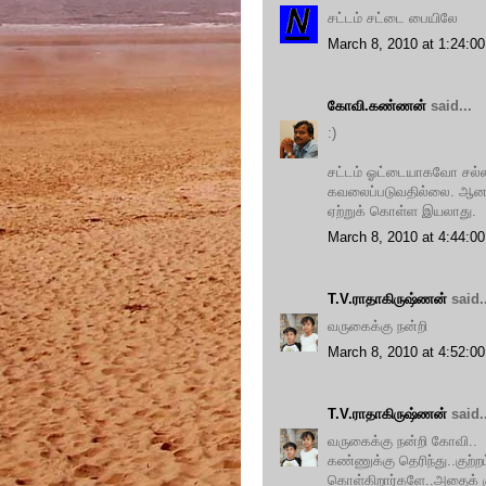
சட்டம் சட்டை பையிலே
March 8, 2010 at 1:24:
கோவி.கண்ணன்
said...
:)
சட்டம் ஓட்டையாகவோ சல்ல
கவலைப்படுவதில்லை. ஆனால
ஏற்றுக் கொள்ள இயலாது.
March 8, 2010 at 4:44:
T.V.ராதாகிருஷ்ணன்
said..
வருகைக்கு நன்றி
March 8, 2010 at 4:52:
T.V.ராதாகிருஷ்ணன்
said..
வருகைக்கு நன்றி கோவி..
கண்ணுக்கு தெரிந்து..குற்றம
கொள்கிறார்களே..அதைக் க