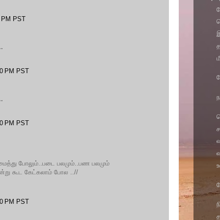
க
00 PM PST
க
இ
த
.
ம
:00 PM PST
த
ந
.
ச
:00 PM PST
ச
வ
மைத்து போலும்..படை பலமும்..பண பலமும்
உ
்று கூட கேட்கலாம் போல ..//
த
:00 PM PST
ந
த